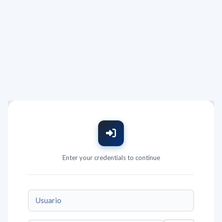
Saltar al contenido principal
Enter your credentials to continue
Usuario